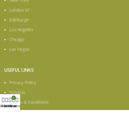
New York
London SF
Edinburgh
Los Angeles
Chicago
Las Vegas
USEFUL LINKS
Privacy Policy
Returns
0
Terms & Conditions
Shop
Filters
Wishlist
My account
Cart
Contact Us
Latest News