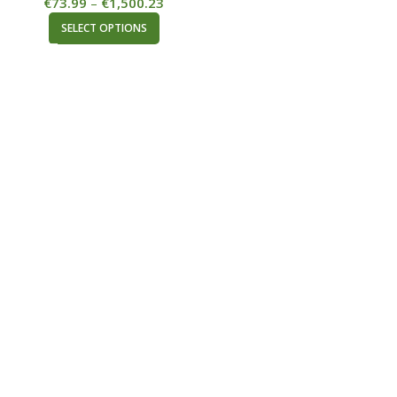
€
73.99
–
€
1,500.23
SELECT OPTIONS