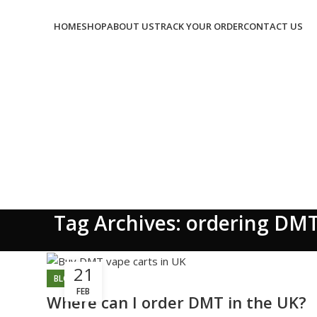
HOME
SHOP
ABOUT US
TRACK YOUR ORDER
CONTACT US
Tag Archives: ordering DMT
21
BLOG
FEB
Where can I order DMT in the UK?