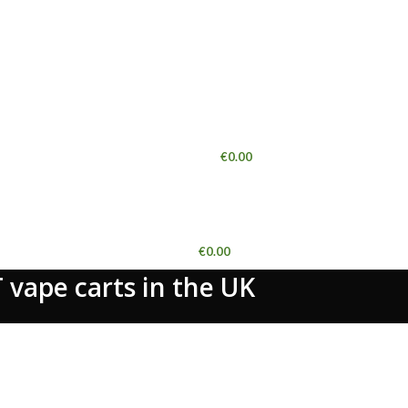
LOGIN / REGISTER
0
ITEMS
/
€
0.00
MENU
€
0.00
 vape carts in the UK