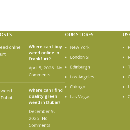
POSTS
OUR STORES
US
Where can l buy
New York
P
weed online in
London SF
R
Frankfurt?
Edinburgh
T
April 5, 2026
No
Comments
Los Angeles
C
Chicago
L
Where can I find
quality green
Las Vegas
O
weed in Dubai?
December 9,
2025
No
Comments