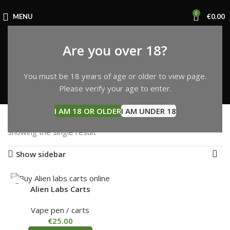
0
MENU
€
0.00
Order Alien Labs Carts
Are you over 18?
Online in Europe
You must be 18 years of age or older to view page.
Please verify your age to enter.
Categories
Home
Products tagged “Order Alien Labs Carts Online in
I AM 18 OR OLDER
I AM UNDER 18
Europe”
Showing the single result
Show sidebar
Alien Labs Carts
Vape pen / carts
€
25.00